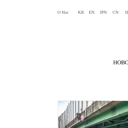
О Нас
KR
EN
JPN
CN
I
НОВО