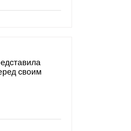
представила
еред своим