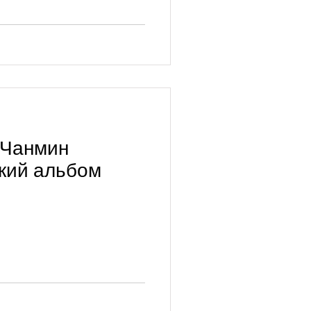
ксЧанмин
кий альбом