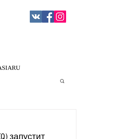
ASIARU
XQ) запустит