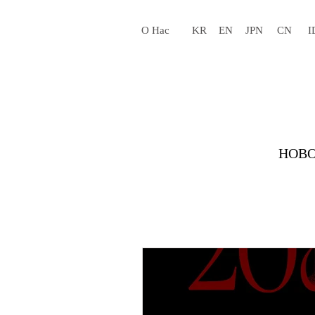
О Нас
KR
EN
JPN
CN
I
НОВО