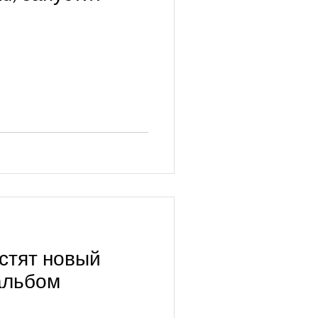
устят новый
альбом