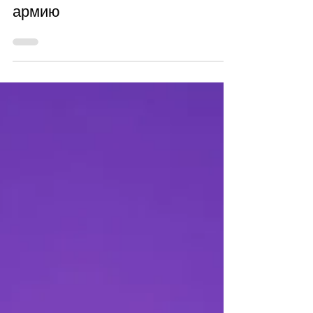
Dec 28, 2021
ONF Хёджин и Ишон ушли в
армию