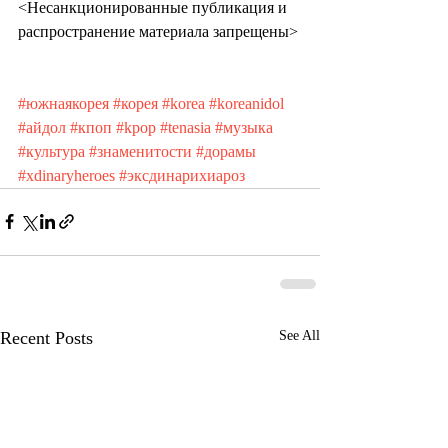
<Несанкционированные публикация и 
распространение материала запрещены>
#южнаякорея
#корея
#korea
#koreanidol
#айдол
#кпоп
#kpop
#tenasia
#музыка
#культура
#знаменитости
#дорамы
#xdinaryheroes
#эксдинарихиароз
Recent Posts
See All