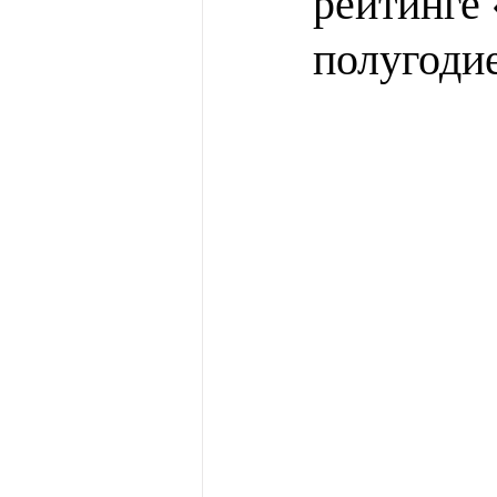
рейтинге 
полугоди