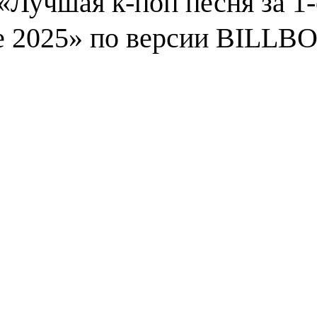
«Лучшая к-поп песня за 1-
е 2025» по версии BILL