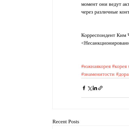
момент они ведут ак
через различные кон
Корреспондент Ким 
<Несанкционированн
#южнаякорея
#корея
#знаменитости
#дор
Recent Posts