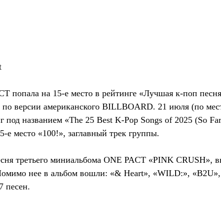
t
T попала на 15-е место в рейтинге «Лучшая к-поп песня 
» по версии американского BILLBOARD. 21 июля (по мес
 под названием «The 25 Best K-Pop Songs of 2025 (So Far):
15-е место «100!», заглавный трек группы.
 песня третьего миниальбома ONE PACT «PINK CRUSH», 
Помимо нее в альбом вошли: «& Heart», «WILD:», «B2U», 
7 песен.