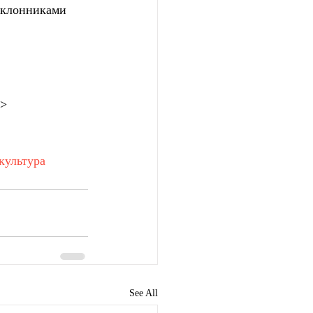
оклонниками 
ы>
культура
See All