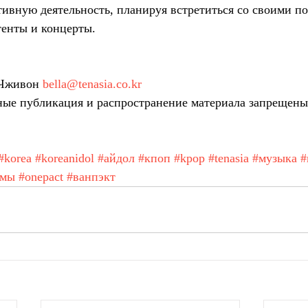
тивную деятельность, планируя встретиться со своими п
тенты и концерты.
Чживон 
bella@tenasia.co.kr
ые публикация и распространение материала запрещен
#korea
#koreanidol
#айдол
#кпоп
#kpop
#tenasia
#музыка
#
амы
#onepact
#ванпэкт