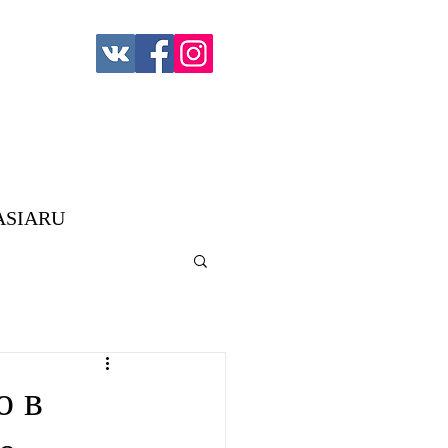
ASIARU
о в