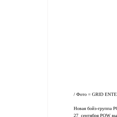
/ Фото = GRID EN
Новая бойз-группа P
27  сентября POW вы