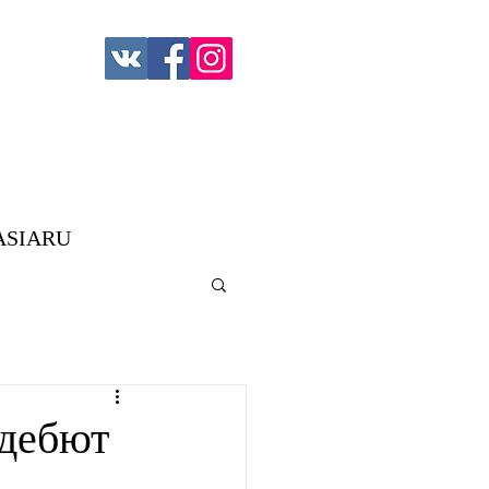
ASIARU
 дебют