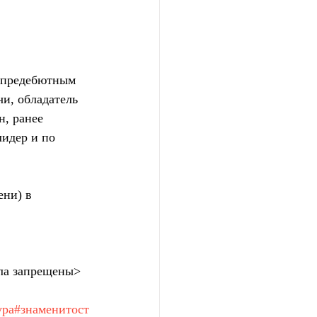
 предебютным 
чи, обладатель 
, ранее 
идер и по 
ени) в 
ла запрещены>
ура
#знаменитост