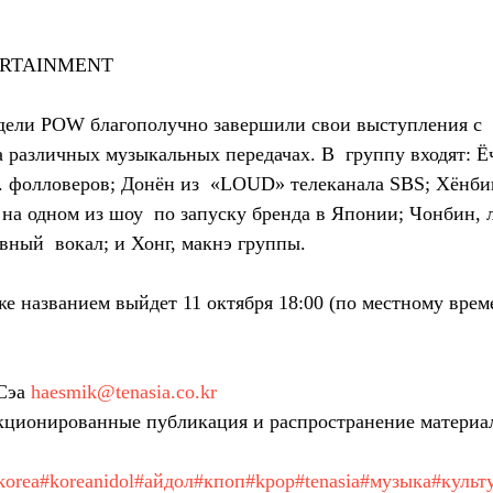
TERTAINMENT
едели POW благополучно завершили свои выступления с 
а различных музыкальных передачах. В  группу входят: Ё
. фолловеров; Донён из  «LOUD» телеканала SBS; Хёнбин
на одном из шоу  по запуску бренда в Японии; Чонбин, л
вный  вокал; и Хонг, макнэ группы.
е названием выйдет 11 октября 18:00 (по местному врем
Сэа 
haesmik@tenasia.co.kr
ционированные публикация и распространение материа
korea
#koreanidol
#айдол
#кпоп
#kpop
#tenasia
#музыка
#культ