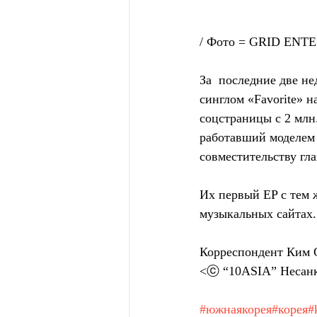
/ Фото = GRID EN
За  последние две н
синглом «Favorite» н
соцстраницы с 2 млн
работавший моделем 
совместительству гла
Их первый EP с тем ж
музыкальных сайтах.
Корреспондент Ким 
<ⓒ “10ASIA” Несанк
#южнаякорея
#корея
#