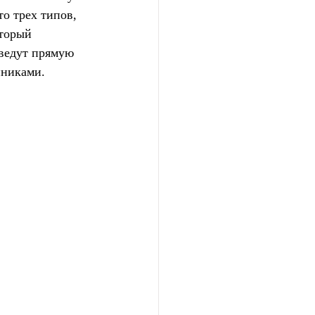
то трех типов, 
торый 
оведут прямую 
нниками.