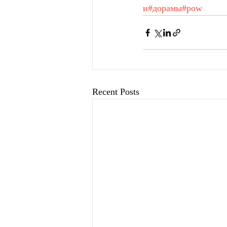
и
#дорамы
#pow
Recent Posts