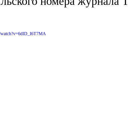
альского номера журнала 
om/watch?v=6dID_I6T7MA