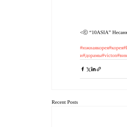
<ⓒ “10ASIA” Несанк
#южнаякорея
#корея
#
и
#дорамы
#victon
#ви
Recent Posts