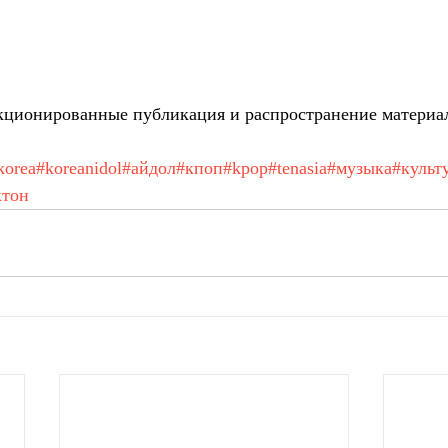
ционированные публикация и распространение материа
korea
#koreanidol
#айдол
#кпоп
#kpop
#tenasia
#музыка
#культ
ктон