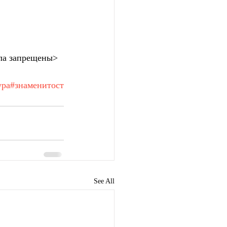
ла запрещены>
ура
#знаменитост
See All