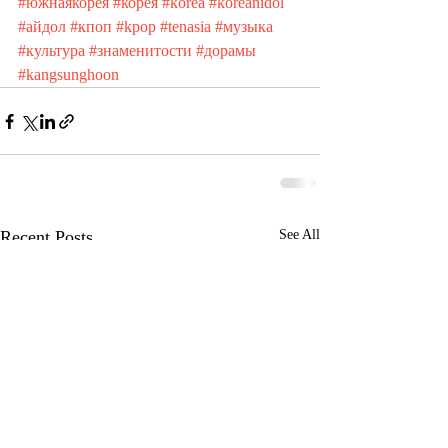
#южнаякорея
#корея
#korea
#koreanidol
#айдол
#кпоп
#kpop
#tenasia
#музыка
#культура
#знаменитости
#дорамы
#kangsunghoon
Recent Posts
See All