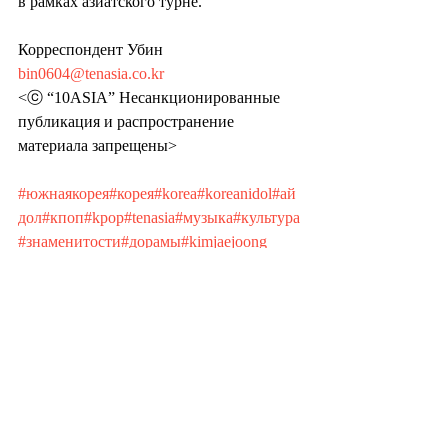
в рамках азиатского турне.
Корреспондент Убин 
bin0604@tenasia.co.kr
<ⓒ “10ASIA” Несанкционированные 
публикация и распространение 
материала запрещены>
#южнаякорея
#корея
#korea
#koreanidol
#ай
дол
#кпоп
#kpop
#tenasia
#музыка
#культура
#знаменитости
#дорамы
#kimjaejoong
Recent Posts
See All