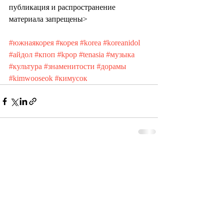
публикация и распространение 
материала запрещены>
#южнаякорея
#корея
#korea
#koreanidol
#айдол
#кпоп
#kpop
#tenasia
#музыка
#культура
#знаменитости
#дорамы
#kimwooseok
#кимусок
Recent Posts
See All