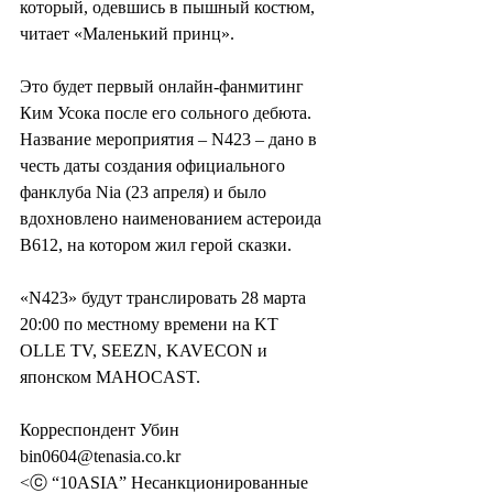
который, одевшись в пышный костюм, 
читает «Маленький принц».
Это будет первый онлайн-фанмитинг 
Ким Усока после его сольного дебюта. 
Название мероприятия – N423 – дано в 
честь даты создания официального 
фанклуба Nia (23 апреля) и было 
вдохновлено наименованием астероида 
B612, на котором жил герой сказки.
«N423» будут транслировать 28 марта 
20:00 по местному времени на KT 
OLLE TV, SEEZN, KAVECON и 
японском MAHOCAST.
Корреспондент Убин 
bin0604@tenasia.co.kr
<ⓒ “10ASIA” Несанкционированные 