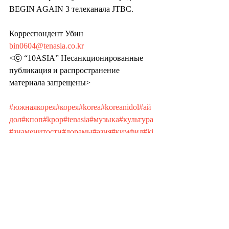
BEGIN AGAIN 3 телеканала JTBC. 
Корреспондент Убин 
bin0604@tenasia.co.kr
<ⓒ “10ASIA” Несанкционированные 
публикация и распространение 
материала запрещены>
#южнаякорея
#корея
#korea
#koreanidol
#ай
дол
#кпоп
#kpop
#tenasia
#музыка
#культура
#знаменитости
#дорамы
#азия
#кимфил
#ki
mfeel
Recent Posts
See All