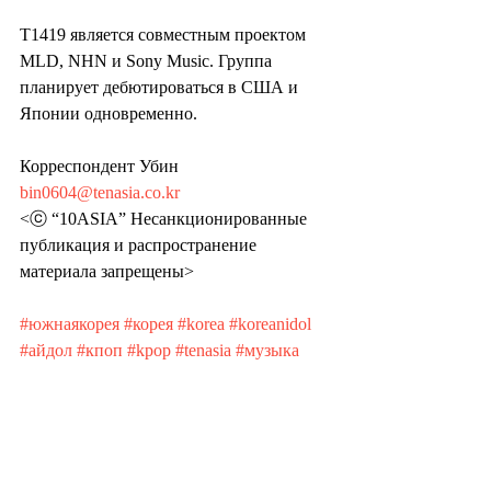
T1419 является совместным проектом 
MLD, NHN и Sony Music. Группа 
планирует дебютироваться в США и 
Японии одновременно.
Корреспондент Убин 
bin0604@tenasia.co.kr
<ⓒ “10ASIA” Несанкционированные 
публикация и распространение 
материала запрещены>
#южнаякорея
#корея
#korea
#koreanidol
#айдол
#кпоп
#kpop
#tenasia
#музыка
#культура
#знаменитости
#дорамы
#t1419
#т1419