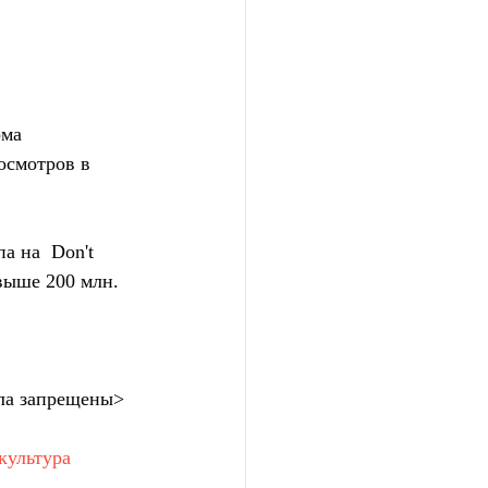
ма 
смотров в  
 на  Don't 
выше 200 млн. 
ла запрещены>
культура