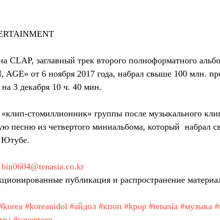
TERTAINMENT
а CLAP, заглавный трек второго полноформатного альбо
GE» от 6 ноября 2017 года, набрал свыше 100 млн. про
а 3 декабря 10 ч. 40 мин.
у «клип-стомиллионник» группы после музыкального клипа
ую песню из четвертого миниальбома, который  набрал с
 Ютубе.
 
bin0604@tenasia.co.kr
ционированные публикация и распространение материа
#korea
#koreanidol
#айдол
#кпоп
#kpop
#tenasia
#музыка
#
амы
#seventeen