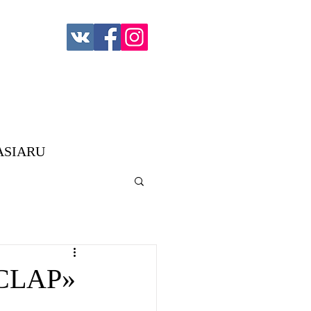
ASIARU
CLAP»