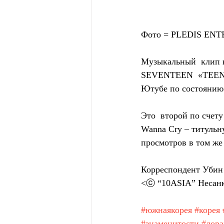
Фото = PLEDIS EN
Музыкальный  клип н
SEVENTEEN  «TEEN, A
Ютубе по состоянию н
Это  второй по счет
Wanna Cry – титульн
просмотров в том же
Корреспондент Убин
<ⓒ “10ASIA” Несанк
#южнаякорея
#корея
#знаменитости
#дор