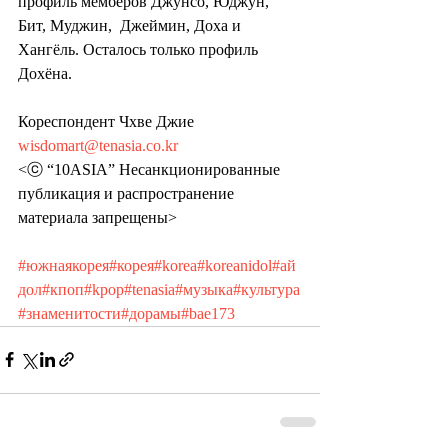
профиль мемберов Джунсо, Юджун, 
Бит, Муджин,  Джеймин, Доха и 
Хангёль. Осталось только профиль 
Дохёна.
Кореспондент Чхве Джие 
wisdomart@tenasia.co.kr
<ⓒ “10ASIA” Несанкционированные 
публикация и распространение 
материала запрещены>
#южнаякорея
#корея
#korea
#koreanidol
#ай
дол
#кпоп
#kpop
#tenasia
#музыка
#культура
#знаменитости
#дорамы
#bae173