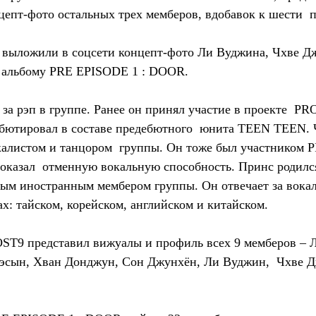
епт-фото остальных трех мемберов, вдобавок к шести 
выложили в соцсети концепт-фото Ли Вуджина, Чхве Дж
 альбому PRE EPISODE 1 : DOOR.
 за рэп в группе. Ранее он принял участие в проекте  P
дебютировал в составе предебютного  юнита TEEN TEEN.
окалистом и танцором  группы. Он тоже был участником
показал  отменную вокальную способность. Принс родилс
ным иностранным мембером группы. Он отвечает за вокал
ах: тайском, корейском, английском и китайском.
ST9 представил вижуалы и профиль всех 9 мемберов – Л
Тэсын, Хван Донджун, Сон Джунхён, Ли Вуджин,  Чхве Д