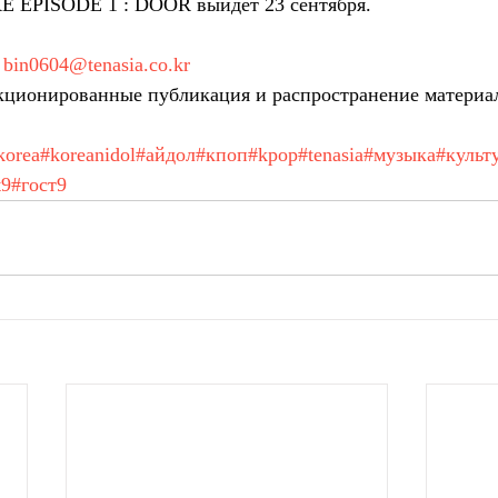
E EPISODE 1 : DOOR выйдет 23 сентября. 
 
bin0604@tenasia.co.kr
ционированные публикация и распространение материа
korea
#koreanidol
#айдол
#кпоп
#kpop
#tenasia
#музыка
#культ
t9
#гост9