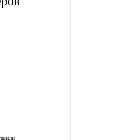
еров
авили  