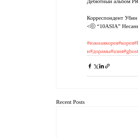
Дебютный альбом PR
Корреспондент Убин
<ⓒ “10ASIA” Несанк
#южнаякорея
#корея
#
и
#дорамы
#азия
#ghos
Recent Posts