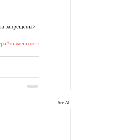
ла запрещены>
ура
#знаменитост
See All