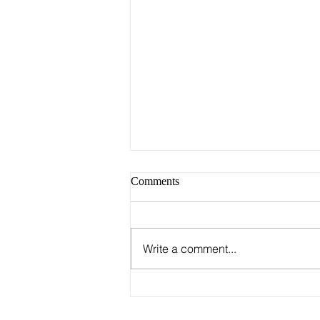
Comments
Write a comment...
Группа Stray Kids
опубликовала график первого