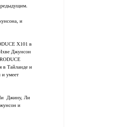
 предыдущим.
унсона, и 
RODUCE X101 в 
 Чхве Джунсон 
 PRODUCE 
я в Тайланде и 
 и умеет  
и  Джину, Ли 
жунсон и 