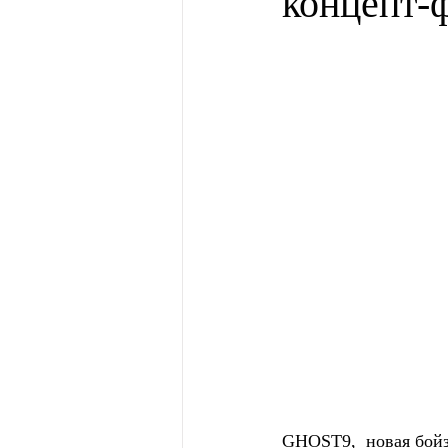
концепт-
GHOST9,  новая бой