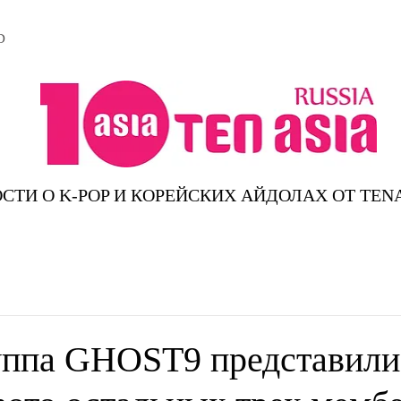
D
СТИ О K-POP И КОРЕЙСКИХ АЙДОЛАХ ОТ TEN
уппа GHOST9 представили