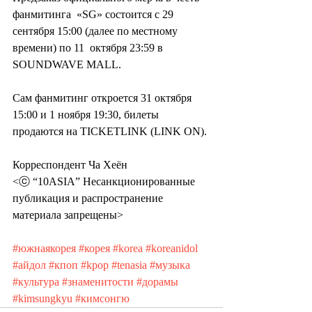
фанмитинга  «SG» состоится с 29 
сентября 15:00 (далее по местному 
времени) по 11  октября 23:59 в 
SOUNDWAVE MALL.
Сам фанмитинг откроется 31 октября 
15:00 и 1 ноября 19:30, билеты 
продаются на TICKETLINK (LINK ON).
Корреспондент Ча Хеён
<ⓒ “10ASIA” Несанкционированные 
публикация и распространение 
материала запрещены>
#южнаякорея
#корея
#korea
#koreanidol
#айдол
#кпоп
#kpop
#tenasia
#музыка
#культура
#знаменитости
#дорамы
#kimsungkyu
#кимсонгю