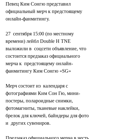
Певец Ким Сонгю представил 
официальный мерч к предстоящему 
онлайн-фанмитингу.
27  сентября 15:00 (по местному 
времени) лейбл Double H TNE 
выложили в  соцсети объявление, что 
состоится предзаказ официального 
мерча к  предстоящему онлайн-
фанмитингу Ким Сонгю «SG»
Мерч состоит из  календаря с 
фотографиями Ким Сон Гю, мини-
постеры, полароидные снимки,  
фотомагниты, тканевые наклейки, 
брелок для ключей, байндеры для фото 
и  других сувениров.
Предзаказ официального мерча в честь 