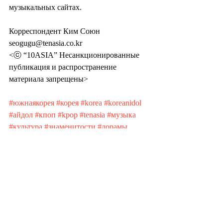
музыкальных сайтах.
Корреспондент Ким Союн 
seogugu@tenasia.co.kr
<ⓒ “10ASIA” Несанкционированные 
публикация и распространение 
материала запрещены>
#южнаякорея
#корея
#korea
#koreanidol
#айдол
#кпоп
#kpop
#tenasia
#музыка
#культура
#знаменитости
#дорамы
#parkjihoon
Recent Posts
See All