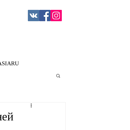
ASIARU
ней