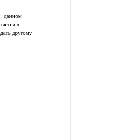
и  данном 
яется в 
дать другому 