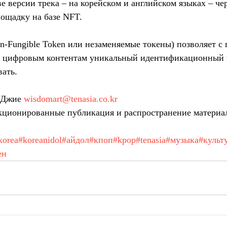
е версии трека – на корейском и английском языках – че
ощадку на базе NFT.
n-Fungible Token или незаменяемые токены) позволяет с
ь цифровым контентам уникальный идентификационный ко
ать.
 Джие 
wisdomart@tenasia.co.kr
ционированные публикация и распространение материа
korea
#koreanidol
#айдол
#кпоп
#kpop
#tenasia
#музыка
#культ
ен