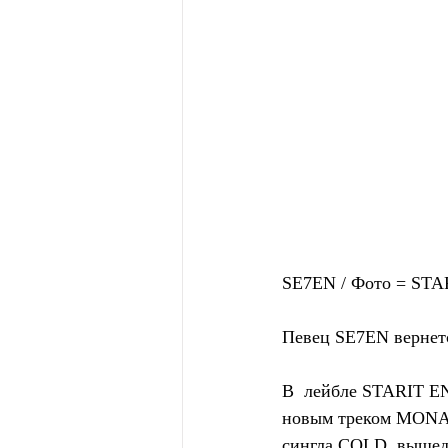
SE7EN / Фото = S
Певец SE7EN вернетс
В  лейбле STARIT E
новым треком MONA L
сингла COLD, вышедш