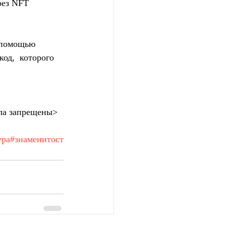
рез NFT 
 помощью  
д,  которого 
ла запрещены>
ура
#знаменитост