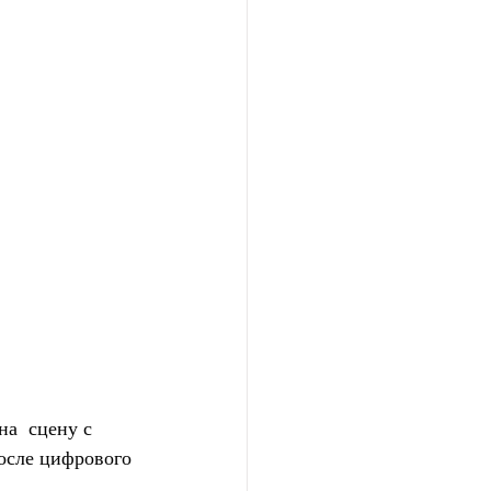
а  сцену с 
осле цифрового 