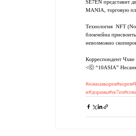
SE7EN представит дв
MANIA, торговую пл
Технология  NFT (No
блокчейна присвоит
невозможно скопиров
Корреспондент Чхве
<ⓒ “10ASIA” Несанк
#южнаякорея
#корея
#
и
#дорамы
#se7en
#сев