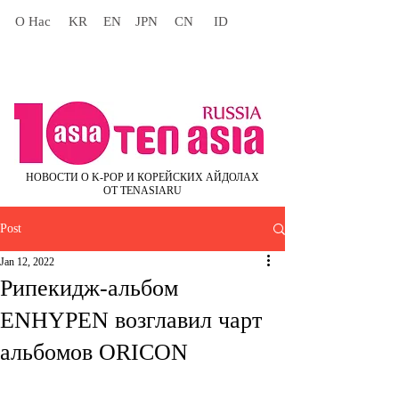
О Нас
KR
EN
JPN
CN
ID
НОВОСТИ О K-POP И КОРЕЙСКИХ АЙДОЛАХ
ОТ TENASIARU
Post
Jan 12, 2022
Рипекидж-альбом
ENHYPEN возглавил чарт
альбомов ORICON