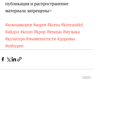
публикация и распространение 
материала запрещены>
#южнаякорея
#корея
#korea
#koreanidol
#айдол
#кпоп
#kpop
#tenasia
#музыка
#культура
#знаменитости
#дорамы
#enhypen
Recent Posts
See All