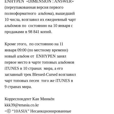
ENHYPEN  «DIMENSION : ANSWER» 
(переупакованная версия первого 
полноформатного  альбома), вышедший 
10 числа, возглавил их ежедневный чарт 
альбомов по  состоянию на 10 января с 
продажами в 98 841 копий.
Кроме этого,  по состоянию на 11 
января 09:00 (по местному времени) 
новый альбом от  ENHYPEN занял 
первое место в чарте топовых альбомов 
iTUNES в 10 странах  мира, а его 
заглавный трек Blessed-Cursed возглавил 
чарт топовых песен  того же iTUNES в 
9 странах мира.
Корреспондент Кан Минкён 
kkk39@tenasia.co.kr
<ⓒ “10ASIA” Несанкционированные 