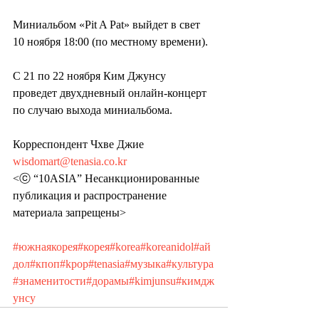
Миниальбом «Pit A Pat» выйдет в свет 
10 ноября 18:00 (по местному времени).
С 21 по 22 ноября Ким Джунсу 
проведет двухдневный онлайн-концерт 
по случаю выхода миниальбома.
Корреспондент Чхве Джие 
wisdomart@tenasia.co.kr
<ⓒ “10ASIA” Несанкционированные 
публикация и распространение 
материала запрещены>
#южнаякорея
#корея
#korea
#koreanidol
#ай
дол
#кпоп
#kpop
#tenasia
#музыка
#культура
#знаменитости
#дорамы
#kimjunsu
#кимдж
унсу