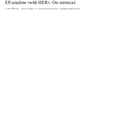
EP-альбом «with HER». Он написал 
альбом  вместе с женскими артистами, 
включая Тэён, Ли Сора, Юн Мирэ, Ли 
Хаи и  ВиВи.
Корреспондент Чхве Джие 
wisdomart@tenasia.co.kr 
<ⓒ “10ASIA” Несанкционированные 
публикация и распространение 
материала запрещены>
#южнаякорея
#корея
#korea
#koreanidol
#айдол
#кпоп
#kpop
#tenasia
#музыка
#культура
#знаменитости
#дорамы
#crush