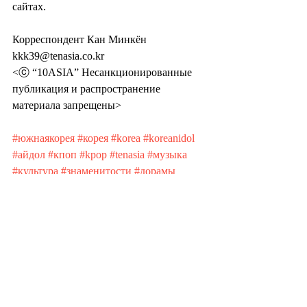
сайтах.
Корреспондент Кан Минкён 
kkk39@tenasia.co.kr
<ⓒ “10ASIA” Несанкционированные 
публикация и распространение 
материала запрещены>
#южнаякорея
#корея
#korea
#koreanidol
#айдол
#кпоп
#kpop
#tenasia
#музыка
#культура
#знаменитости
#дорамы
#songminho
Recent Posts
See All