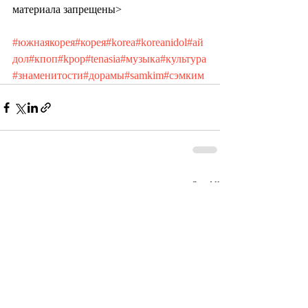
материала запрещены>
#южнаякорея
#корея
#korea
#koreanidol
#ай
дол
#кпоп
#kpop
#tenasia
#музыка
#культура
#знаменитости
#дорамы
#samkim
#сэмким
Recent Posts
See All