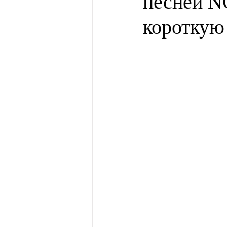
песней N
короткую