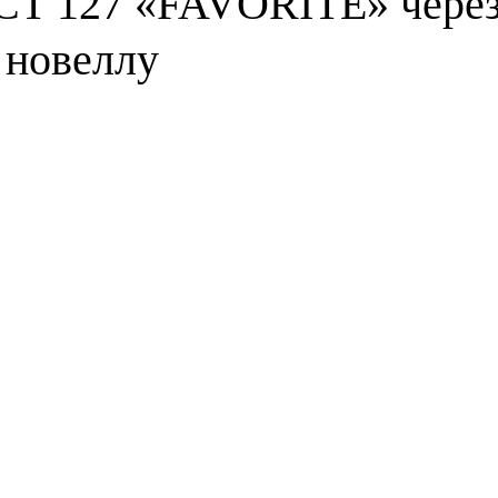
CT 127 «FAVORITE» чере
 новеллу