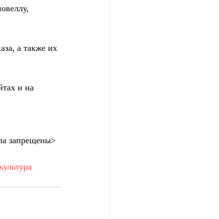
овеллу, 
за, а также их 
тах и на 
ла запрещены>
культура