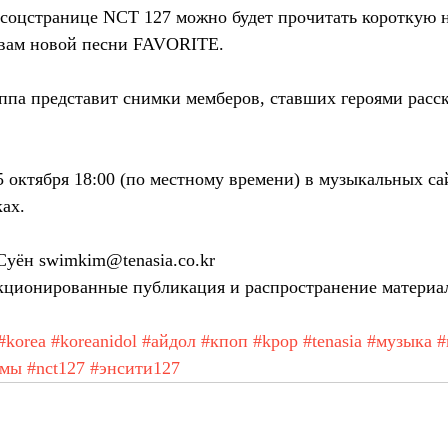
в соцстранице NCT 127 можно будет прочитать короткую н
вам новой песни FAVORITE.
па представит снимки мемберов, ставших героями расска
октября 18:00 (по местному времени) в музыкальных сай
ах.
уён swimkim@tenasia.co.kr
ционированные публикация и распространение материа
#korea
#koreanidol
#айдол
#кпоп
#kpop
#tenasia
#музыка
#
амы
#nct127
#энсити127