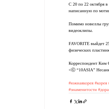
С 20 по 22 октября 
написанную по моти
Помимо новеллы груп
видеоклипы.
FAVORITE выйдет 25 
физических пластинк
Корреспондент Ким С
<ⓒ “10ASIA” Несанк
#южнаякорея
#корея
#знаменитости
#дор