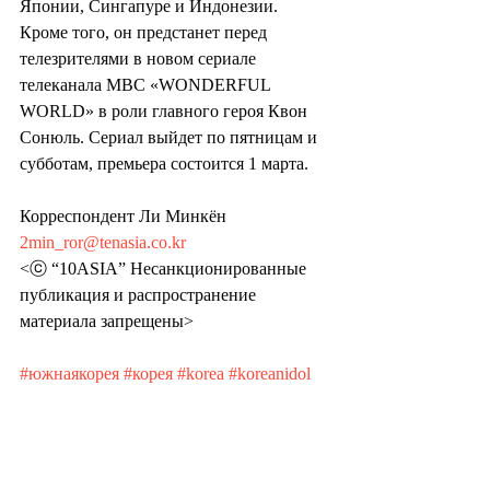
Японии, Сингапуре и Индонезии. 
Кроме того, он предстанет перед 
телезрителями в новом сериале 
телеканала MBC «WONDERFUL 
WORLD» в роли главного героя Квон 
Сонюль. Сериал выйдет по пятницам и 
субботам, премьера состоится 1 марта.
Корреспондент Ли Минкён 
2min_ror@tenasia.co.kr
<ⓒ “10ASIA” Несанкционированные 
публикация и распространение 
материала запрещены>
#южнаякорея
#корея
#korea
#koreanidol
#айдол
#кпоп
#kpop
#tenasia
#музыка
#культура
#знаменитости
#дорамы
#chaeunwoo
#чаыну