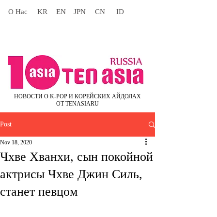
О Нас
KR
EN
JPN
CN
ID
НОВОСТИ О K-POP И КОРЕЙСКИХ АЙДОЛАХ
ОТ TENASIARU
Post
Nov 18, 2020
Чхве Хванхи, сын покойной
актрисы Чхве Джин Силь,
станет певцом