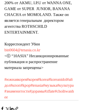
200% от AKMU, I.P.U от WANNA ONE, 
GAME от SUPER  JUNIOR, BANANA 
CHACHA от MOMOLAND. Также он 
является генеральным  директором 
агентства ROTHSCHILD 
ENTERTAINMENT.
Корреспондент Убин 
bin0604@tenasia.co.kr
<ⓒ “10ASIA” Несанкционированные 
публикация и распространение 
материала запрещены>
#южнаякорея
#корея
#korea
#koreanidol
#ай
дол
#кпоп
#kpop
#tenasia
#музыка
#культура
#знаменитости
#дорамы
#zflate
#choihwanh
ee