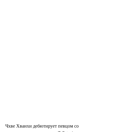
Чхве Хванхи дебютирует певцом со 