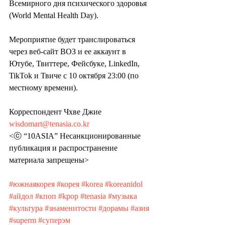
Всемирного дня психического здоровья  
(World Mental Health Day).
Мероприятие будет транслироваться  
через веб-сайт ВОЗ и ее аккаунт в 
Ютубе, Твиттере, Фейсбуке, LinkedIn,  
TikTok и Твиче с 10 октября 23:00 (по 
местному времени). 
Корреспондент Чхве Джие 
wisdomart@tenasia.co.kr
<ⓒ “10ASIA” Несанкционированные 
публикация и распространение 
материала запрещены>
#южнаякорея
#корея
#korea
#koreanidol
#айдол
#кпоп
#kpop
#tenasia
#музыка
#культура
#знаменитости
#дорамы
#азия
#superm
#суперэм