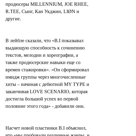
продюсеры MILLENNIUM, JOE RHEE, 
R.TEE, Сынг, Кан Укджин, LIØN и 
другие.
В лейбле сказали, что «B.I показывал 
выдающую способность к сочинению 
текстов, мелодии и хореографии, а 
также продюсерские навыки еще со 
времен стажировки». «Он сформировал 
имидж группы через многочисленные 
хиты – начиная с дебютной MY TYPE и 
заканчивая LOVE SCENARIO, которая 
достигла большой успех во первой 
половине этого года» - добавили они.
Насчет новой пластинки B.I объяснил, 
что «мы пробовали различные жанры, и 