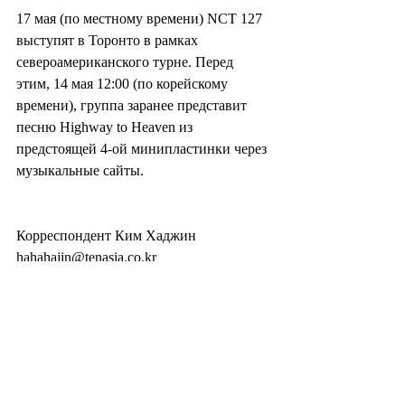
17 мая (по местному времени) NCT 127 
выступят в Торонто в рамках 
североамериканского турне. Перед 
этим, 14 мая 12:00 (по корейскому 
времени), группа заранее представит 
песню Highway to Heaven из 
предстоящей 4-ой минипластинки через 
музыкальные сайты.
Корреспондент Ким Хаджин 
hahahajin@tenasia.co.kr
<ⓒ “10ASIA” Несанкционированные 
публикация и распространение 
материала запрещены>