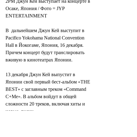
2PM Джун Кей выступает на концерте в 
Осаке, Япония / Фото = JYP 
ENTERTAINMENT
В  дальнейшем Джун Кей выступит в 
Pacifico Yokohama National Convention  
Hall в Йокогаме, Япония, 16 декабря. 
Причем концерт будут транслировать  
вживую в кинотеатрах Японии.
13 декабря Джун Кей выпустит в  
Японии свой первый бест-альбом «THE 
BEST» с заглавным треком «Command  
C+Me». В альбом войдут в общей 
сложности 20 треков, включая хиты и 
новые  песни.
Корреспондент Ким Чживон 
bella@tenasia.co.kr