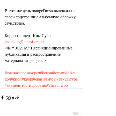
В этот же день orangeDmsn выложил на 
своей соцстранице альбомную обложку 
саундтрека.
Корреспондент Ким Суён 
swimkim@tenasia.co.kr
<ⓒ “10ASIA” Несанкционированные 
публикация и распространение 
материала запрещены>
#южнаякорея
#корея
#korea
#koreanidol
#ай
дол
#кпоп
#kpop
#tenasia
#музыка
#культура
#знаменитости
#дорамы
#chaeunwoo