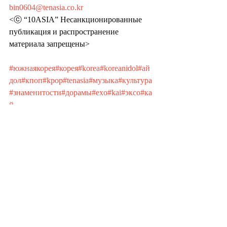
bin0604@tenasia.co.kr
<ⓒ “10ASIA” Несанкционированные 
публикация и распространение 
материала запрещены>
#южнаякорея
#корея
#korea
#koreanidol
#ай
дол
#кпоп
#kpop
#tenasia
#музыка
#культура
#знаменитости
#дорамы
#exo
#kai
#эксо
#ка
й
Recent Posts
See All