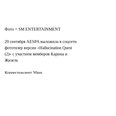
Фото = SM ENTERTAINMENT
29 сентября AESPA выложила в соцсети 
фототизер версии «Hallucination Quest 
(2)» с участием мемберов Карина и 
Жизель
Корреспондент Убин 
bin0604@tenasia.co.kr
<ⓒ “10ASIA” Несанкционированные 
публикация и распространение 
материала запрещены>
#южнаякорея
#корея
#korea
#koreanidol