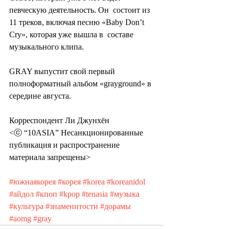
певческую деятельность. Он  состоит из 
11 треков, включая песню «Baby Don’t 
Cry», которая уже вышла в  составе 
музыкального клипа.
GRAY выпустит свой первый 
полноформатный альбом «grayground» в 
середине августа.
Корреспондент Ли Джунхён
<ⓒ “10ASIA” Несанкционированные 
публикация и распространение 
материала запрещены>
#южнаякорея
#корея
#korea
#koreanidol
#айдол
#кпоп
#kpop
#tenasia
#музыка
#культура
#знаменитости
#дорамы
#aomg
#gray