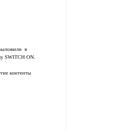
ыложили  в 
ому SWITCH ON.
гие контенты 