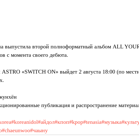
па выпустила второй полноформатный альбом ALL YOUR
ов с момента своего дебюта.
 ASTRO «SWITCH ON» выйдет 2 августа 18:00 (по местн
х.
жунхён
ционированные публикация и распространение материа
korea
#koreanidol
#айдол
#кпоп
#kpop
#tenasia
#музыка
#культ
о
#chaeunwoo
#чаыну