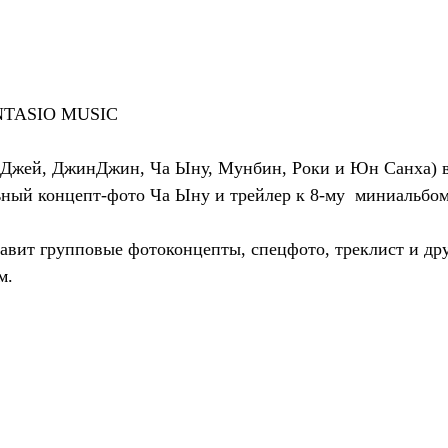
ANTASIO MUSIC
Джей, ДжинДжин, Ча Ыну, Мунбин, Роки и Юн Санха) в
ьный концепт-фото Ча Ыну и трейлер к 8-му  миниальб
вит групповые фотоконцепты, спецфото, треклист и дру
м.