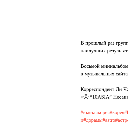
В прошлый раз груп
наилучших результат
Восьмой миниальбом
в музыкальных сайта
Корреспондент Ли Ч
<ⓒ “10ASIA” Несанк
#южнаякорея
#корея
#
и
#дорамы
#astro
#астр