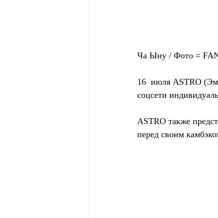
Ча Ыну / Фото = F
16  июля ASTRO (Эм
соцсети индивидуал
ASTRO также предста
перед своим камбэко