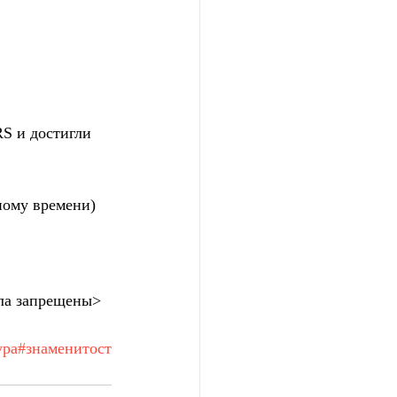
S и достигли 
ому времени) 
ла запрещены>
ура
#знаменитост