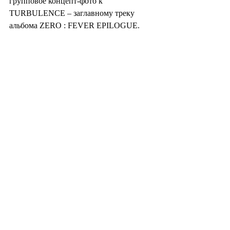
групповое концепт-фото к 
TURBULENCE – заглавному треку 
альбома ZERO : FEVER EPILOGUE.