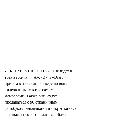
ZERO  : FEVER EPILOGUE выйдет в 
трех версиях – «A», «Z» и «Diary», 
причем в  последнюю версию вошли 
видеоклипы, снятые самими 
мемберами. Также они  будут 
продаваться с 96-страничным 
фотобуком, наклейками и открытками, а 
в  тиражи первого издания войдут 