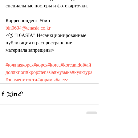
специальные постеры и фотокарточки.
Корреспондент Убин 
bin0604@tenasia.co.kr
<ⓒ “10ASIA” Несанкционированные 
публикация и распространение 
материала запрещены>
#южнаякорея
#корея
#korea
#koreanidol
#ай
дол
#кпоп
#kpop
#tenasia
#музыка
#культура
#знаменитости
#дорамы
#ateez
Recent Posts
See All