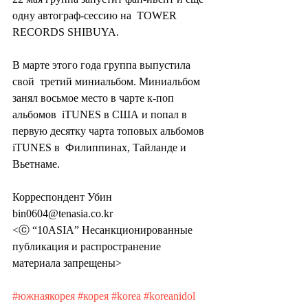
одну автограф-сессию на  TOWER 
RECORDS SHIBUYA.
В марте этого года группа выпустила 
свой  третий миниальбом. Миниальбом 
занял восьмое место в чарте к-поп 
альбомов  iTUNES в США и попал в 
первую десятку чарта топовых альбомов 
iTUNES в  Филиппинах, Тайланде и 
Вьетнаме.
Корреспондент Убин 
bin0604@tenasia.co.kr
<ⓒ “10ASIA” Несанкционированные 
публикация и распространение 
материала запрещены>
#южнаякорея
#корея
#korea
#koreanidol