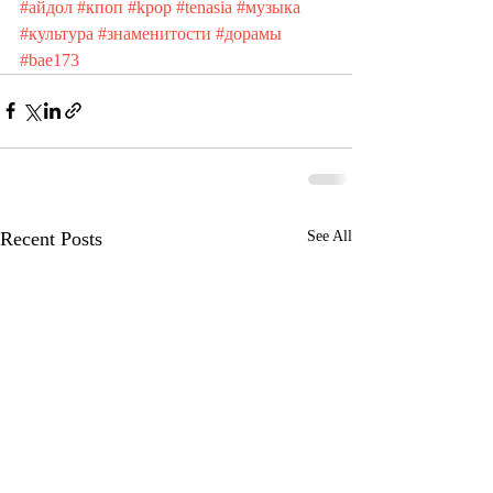
#айдол
#кпоп
#kpop
#tenasia
#музыка
#культура
#знаменитости
#дорамы
#bae173
Recent Posts
See All