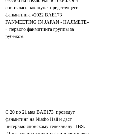
сессию на Nissho Hall в Токио. Она 
состоялась накануне  предстоящего 
фанмитинга «2022 BAE173 
FANMEETING IN JAPAN - HAJIMETE» 
-  первого фанмитинга группы за 
рубежом.
С 20 по 21 мая BAE173  проведут 
фанмитинг на Nissho Hall и даст 
интервью японскому телеканалу  TBS. 
22 мая группа запустит фан-ивент и еще 