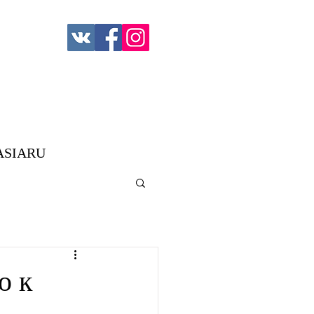
ASIARU
о к