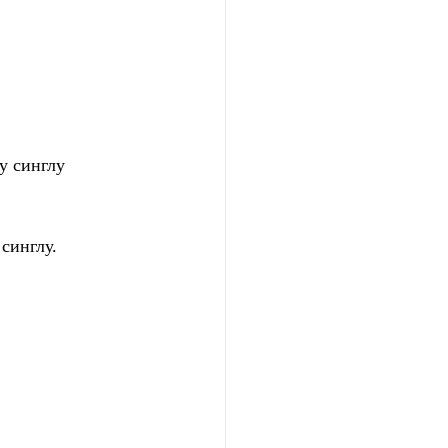
 синглу 
синглу.