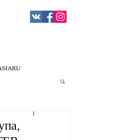
ASIARU
упа,