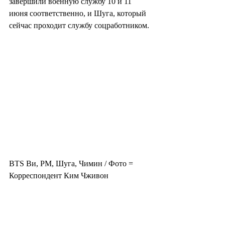
завершили военную службу 10 и 11 
июня соответственно, и Шуга, который 
сейчас проходит службу соцработником.
BTS Ви, РМ, Шуга, Чимин / Фото = 
Корреспондент Ким Чживон
Во время мирового турне Джей-Хоуп 
собрал 470 тыс. человек, проведя 31 