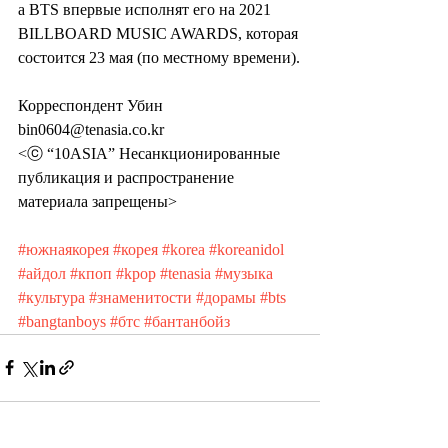
а BTS впервые исполнят его на 2021 
BILLBOARD MUSIC AWARDS, которая 
состоится 23 мая (по местному времени).
Корреспондент Убин 
bin0604@tenasia.co.kr
<ⓒ “10ASIA” Несанкционированные 
публикация и распространение 
материала запрещены>
#южнаякорея
#корея
#korea
#koreanidol
#айдол
#кпоп
#kpop
#tenasia
#музыка
#культура
#знаменитости
#дорамы
#bts
#bangtanboys
#бтс
#бантанбойз