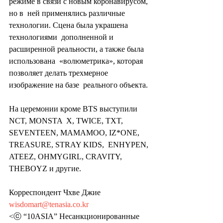
режиме в связи с новым коронавирусом, 
но в  ней применялись различные 
технологии. Сцена была украшена 
технологиями  дополненной и 
расширенной реальности, а также была 
использована  «волюметрика», которая 
позволяет делать трехмерное 
изображение на базе  реального объекта.
На церемонии кроме BTS выступили 
NCT, MONSTA  X, TWICE, TXT, 
SEVENTEEN, MAMAMOO, IZ*ONE, 
TREASURE, STRAY KIDS,  ENHYPEN, 
ATEEZ, OHMYGIRL, CRAVITY, 
THEBOYZ и другие.
Корреспондент Чхве Джие 
wisdomart@tenasia.co.kr
<ⓒ “10ASIA” Несанкционированные 