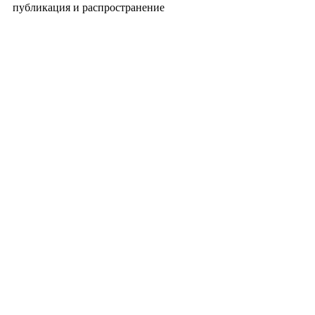
публикация и распространение 
материала запрещены>
#южнаякорея
#корея
#korea
#koreanidol
#ай
дол
#кпоп
#kpop
#tenasia
#музыка
#культура
#знаменитости
#дорамы
#bts
#бтс
Recent Posts
See All