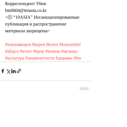
Корреспондент Убин 
bin0604@tenasia.co.kr
<ⓒ “10ASIA” Несанкционированные 
публикация и распространение 
материала запрещены>
#южнаякорея
#корея
#korea
#koreanidol
#айдол
#кпоп
#kpop
#tenasia
#музыка
#культура
#знаменитости
#дорамы
#bts
Recent Posts
See All