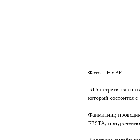
Фото = HYBE
BTS встретится со
который состоится с 
Фанмитинг, проводим
FESTA, приуроченног