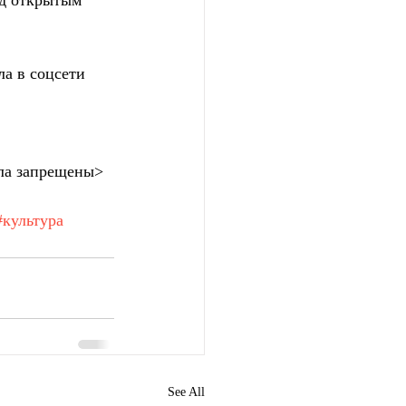
од открытым 
а в соцсети 
ла запрещены>
#культура
See All