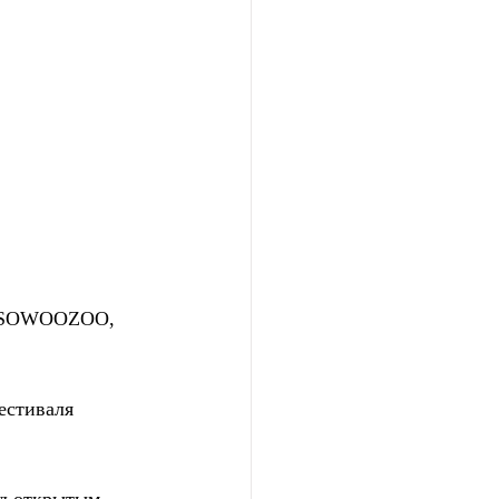
R SOWOOZOO, 
естиваля 