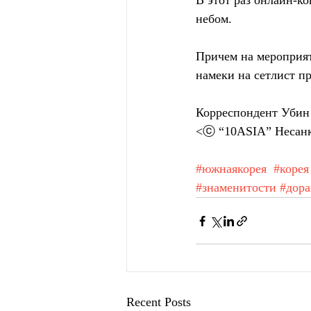
В этот раз онлайн-к
небом.
Причем на мероприят
намеки на сетлист п
Корреспондент Убин 
<ⓒ “10ASIA” Несанк
#южнаякорея
#корея
#знаменитости
#дор
Recent Posts