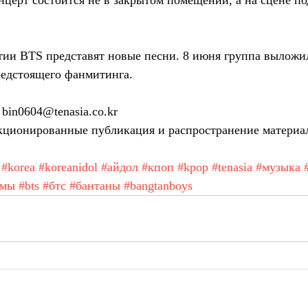
онцерт состоится не в закрытом помещении, а на сцене п
ии BTS представят новые песни. 8 июня группа выложил
редстоящего фанмитинга.
bin0604@tenasia.co.kr
ционированные публикация и распространение материа
#korea
#koreanidol
#айдол
#кпоп
#kpop
#tenasia
#музыка
амы
#bts
#бтс
#бантаны
#bangtanboys