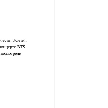
сть  8-летия 
концерте BTS 
 посмотрели 