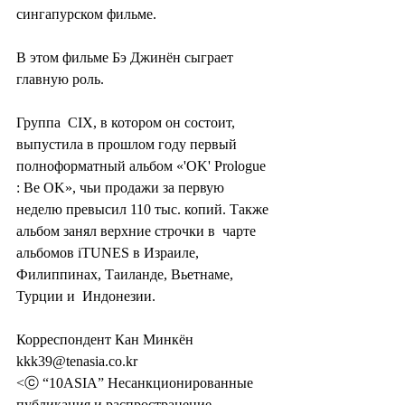
сингапурском фильме.
В этом фильме Бэ Джинён сыграет 
главную роль.
Группа  CIX, в котором он состоит, 
выпустила в прошлом году первый  
полноформатный альбом «'OK' Prologue 
: Be OK», чьи продажи за первую  
неделю превысил 110 тыс. копий. Также 
альбом занял верхние строчки в  чарте 
альбомов iTUNES в Израиле, 
Филиппинах, Таиланде, Вьетнаме, 
Турции и  Индонезии.
Корреспондент Кан Минкён 
kkk39@tenasia.co.kr
<ⓒ “10ASIA” Несанкционированные 
публикация и распространение 