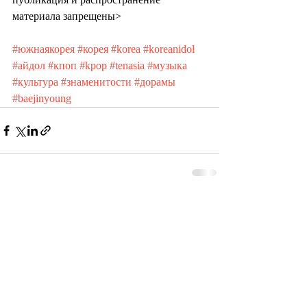
материала запрещены>
#южнаякорея
#корея
#korea
#koreanidol
#айдол
#кпоп
#kpop
#tenasia
#музыка
#культура
#знаменитости
#дорамы
#baejinyoung
Recent Posts
See All