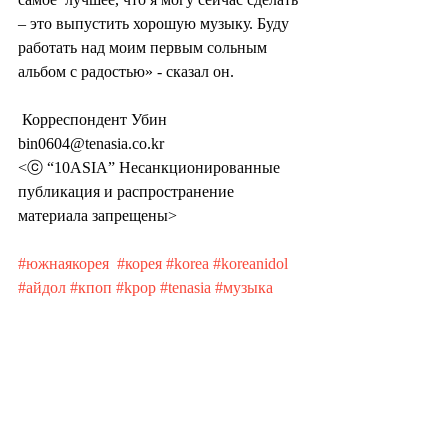
– это выпустить хорошую музыку. Буду  
работать над моим первым сольным 
альбом с радостью» - сказал он.
 Корреспондент Убин 
bin0604@tenasia.co.kr
<ⓒ “10ASIA” Несанкционированные 
публикация и распространение 
материала запрещены>
#южнаякорея
#корея
#korea
#koreanidol
#айдол
#кпоп
#kpop
#tenasia
#музыка
#культура
#знаменитости
#дорамы
#day6
#youngk
#дэйсикс
#ёнкей