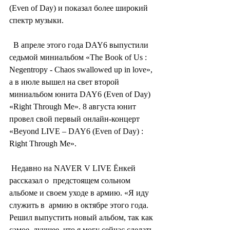
(Even of Day) и показал более широкий 
спектр музыки.
  В апреле этого года DAY6 выпустили 
седьмой миниальбом «The Book of Us :  
Negentropy - Chaos swallowed up in love», 
а в июле вышел на свет второй  
миниальбом юнита DAY6 (Even of Day) 
«Right Through Me». 8 августа юнит  
провел свой первый онлайн-концерт 
«Beyond LIVE – DAY6 (Even of Day) :  
Right Through Me».
 Недавно на NAVER V LIVE Ёнкей 
рассказал о  предстоящем сольном 
альбоме и своем уходе в армию. «Я иду 
служить в  армию в октябре этого года. 
Решил выпустить новый альбом, так как 
самое  лучшее, что я могу сейчас сделать 