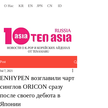
О Нас
KR
EN
JPN
CN
ID
НОВОСТИ О K-POP И КОРЕЙСКИХ АЙДОЛАХ
ОТ TENASIARU
Post
Jul 7, 2021
ENHYPEN возглавили чарт
синглов ORICON сразу
после своего дебюта в
Японии