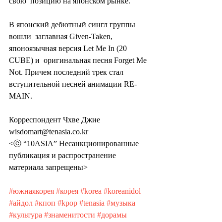
свою  позицию на японском рынке.
В японский дебютный сингл группы 
вошли  заглавная Given-Taken, 
японоязычная версия Let Me In (20 
CUBE) и  оригинальная песня Forget Me 
Not. Причем последний трек стал  
вступительной песней анимации RE-
MAIN.
Корреспондент Чхве Джие 
wisdomart@tenasia.co.kr
<ⓒ “10ASIA” Несанкционированные 
публикация и распространение 
материала запрещены>
#южнаякорея
#корея
#korea
#koreanidol
#айдол
#кпоп
#kpop
#tenasia
#музыка
#культура
#знаменитости
#дорамы