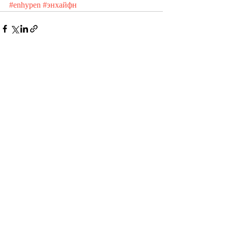
#enhypen
#энхайфн
Recent Posts
See All