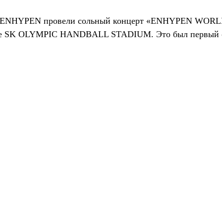
ря  ENHYPEN провели сольный концерт «ENHYPEN WOR
не SK OLYMPIC HANDBALL STADIUM. Это был первый 