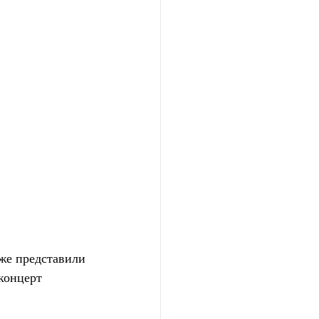
же представили 
концерт 