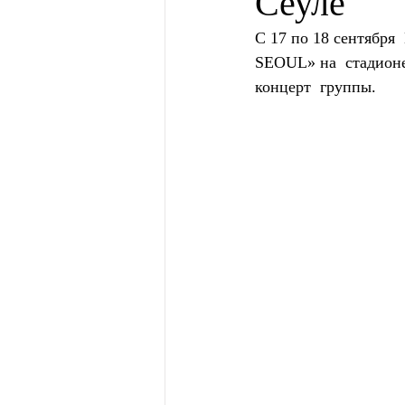
Сеуле
С 17 по 18 сентяб
SEOUL» на  стадио
концерт  группы.