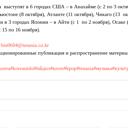
  выступят в 6 городах США – в Анахайме (с 2 по 3 октя
Хьюстоне (8 октября), Атланте (11 октября), Чикаго (13  о
и в 3 городах Японии – в Айти (с 1  по 2 ноября), Осаке (
 15 по 16 ноября).
 
bin0604@tenasia.co.kr
ционированные публикация и распространение материа
korea
#koreanidol
#айдол
#кпоп
#kpop
#tenasia
#музыка
#культ