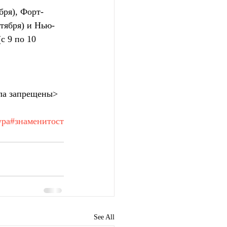
бря), Форт-
ктября) и Нью-
с 9 по 10 
ла запрещены>
ура
#знаменитост
See All