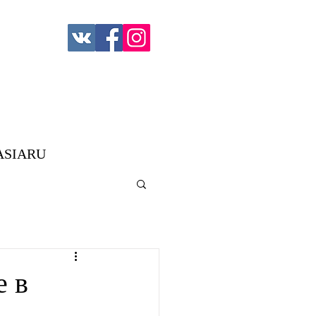
ASIARU
е в