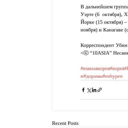
В дальнейшем группа
Уэрте (6  октября), 
Йорке (15 октября) – 
ноября) и Канагаве (с
Корреспондент Убин
<ⓒ “10ASIA” Несанк
#южнаякорея
#корея
#
и
#дорамы
#enhypen
Recent Posts