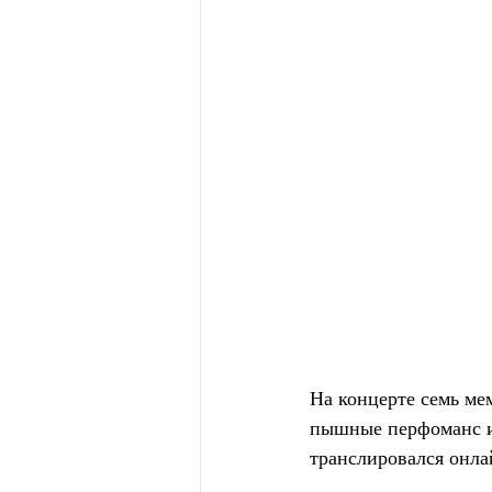
На концерте семь ме
пышные перфоманс и 
транслировался онла