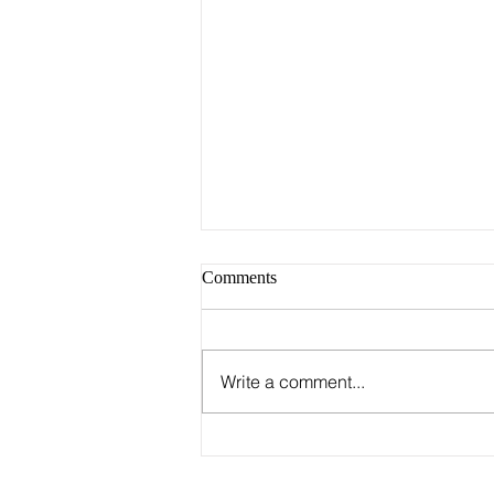
Comments
Write a comment...
Группа Stray Kids
опубликовала график первого
этапа мирового турне