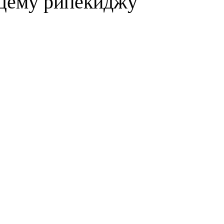
щему рипекиджу