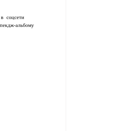
в  соцсети 
пекдж-альбому 