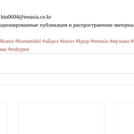
bin0604@tenasia.co.kr
ционированные публикация и распространение материа
#korea
#koreanidol
#айдол
#кпоп
#kpop
#tenasia
#музыка
#
амы
#enhypen