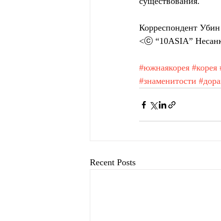
существования.
Корреспондент Убин 
<ⓒ “10ASIA” Несанк
#южнаякорея
#корея
#знаменитости
#дор
Recent Posts